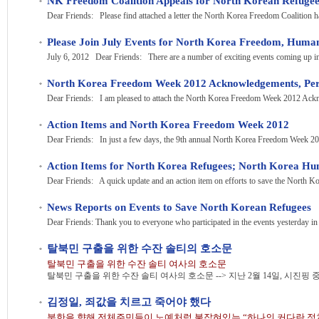
NK Freedom Coalition Appeals for North Korean Refugee
Dear Friends: Please find attached a letter the North Korea Freedom Coalition has
July 6, 2012 Dear Friends: There are a number of exciting events coming up in
North Korea Freedom Week 2012 Acknowledgements, Pers
Action Items and North Korea Freedom Week 2012
Dear Friends: In just a few days, the 9th annual North Korea Freedom Week 201
Dear Friends: A quick update and an action item on efforts to save the North Kor
News Reports on Events to Save North Korean Refugees
탈북민 구출을 위한 수잔 솔티의 호소문
탈북민 구출을 위한 수잔 솔티 여사의 호소문
김정일, 죄값을 치르고 죽어야 했다
북한을 향해 전체주민들이 노예처럼 붙잡혀있는 “하나의 커다란 정