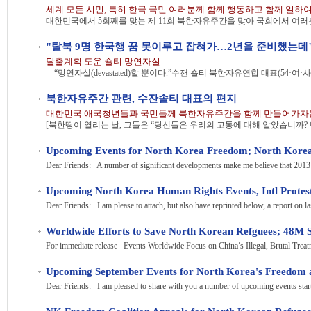
"탈북 9명 한국행 꿈 못이루고 잡혀가…2년을 준비했는데
탈출계획 도운 숄티 망연자실
북한자유주간 관련, 수잔솔티 대표의 편지
Dear Friends: A number of significant developments make me believe that 2013 wi
Upcoming North Korea Human Rights Events, Intl Protes
Dear Friends: I am please to attach, but also have reprinted below, a report on las
Worldwide Efforts to Save North Korean Refguees; 48M 
Dear Friends: I am pleased to share with you a number of upcoming events star