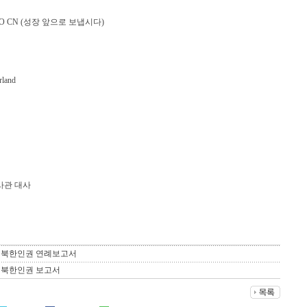
YFAO CN (성장 앞으로 보냅시다)
rland
사관 대사
I) 북한인권 연례보고서
회 북한인권 보고서