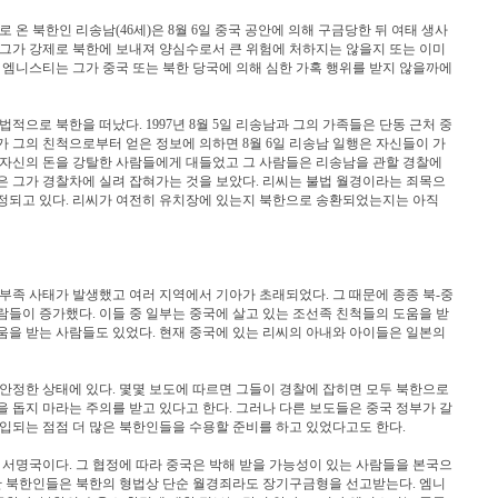
로 온 북한인 리송남(46세)은 8월 6일 중국 공안에 의해 구금당한 뒤 여태 생사
 그가 강제로 북한에 보내져 양심수로서 큰 위험에 처하지는 않을지 또는 이미
 엠니스티는 그가 중국 또는 북한 당국에 의해 심한 가혹 행위를 받지 않을까에
적으로 북한을 떠났다. 1997년 8월 5일 리송남과 그의 가족들은 단동 근처 중
 그의 친척으로부터 얻은 정보에 의하면 8월 6일 리송남 일행은 자신들이 가
 자신의 돈을 강탈한 사람들에게 대들었고 그 사람들은 리송남을 관할 경찰에
은 그가 경찰차에 실려 잡혀가는 것을 보았다. 리씨는 불법 월경이라는 죄목으
정되고 있다. 리씨가 여전히 유치장에 있는지 북한으로 송환되었는지는 아직
 부족 사태가 발생했고 여러 지역에서 기아가 초래되었다. 그 때문에 종종 북-중
들이 증가했다. 이들 중 일부는 중국에 살고 있는 조선족 친척들의 도움을 받
움을 받는 사람들도 있었다. 현재 중국에 있는 리씨의 아내와 아이들은 일본의
안정한 상태에 있다. 몇몇 보도에 따르면 그들이 경찰에 잡히면 모두 북한으로
 돕지 마라는 주의를 받고 있다고 한다. 그러나 다른 보도들은 중국 정부가 갈
입되는 점점 더 많은 북한인들을 수용할 준비를 하고 있었다고도 한다.
의 서명국이다. 그 협정에 따라 중국은 박해 받을 가능성이 있는 사람들을 본국으
경한 북한인들은 북한의 형법상 단순 월경죄라도 장기구금형을 선고받는다. 엠니