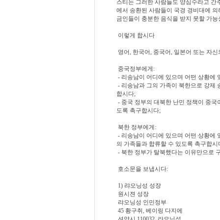
스티는 그러한 사람들도 양심수라고 간주
에서 송환된 사람들이 국경 경비대에 의
금인들이 충분한 음식을 받지 못할 가능
이렇게 합시다
영어, 한국어, 중국어, 일본어 또는 자
중국정부에게:
- 리송남이 어디에 있으며 어떤 상황에 
- 리송남과 그의 가족이 북한으로 강제 
합시다;
- 중국 정부의 대북한 난민 정책이 중국
도록 촉구합시다;
북한 정부에게:
- 리송남이 어디에 있으며 어떤 상황에
의 가족들과 합류할 수 있도록 촉구합시
- 북한 정부가 탈북했다는 이유만으로 
호소문을 보냅시다:
1) 랴오닝성 성장
원시젼 성장
랴오닝성 인민정부
45 황구취, 베이링 다지에
션양시 110032, 랴요닝성