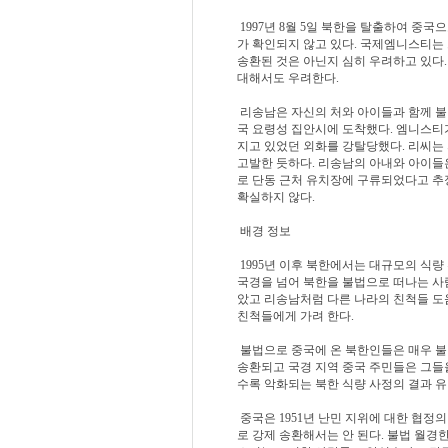
1997년 8월 5일 북한을 탈출하여 중국으
가 확인되지 않고 있다. 국제엠니스티는
송환된 것은 아닌지 심히 우려하고 있다.
대해서도 우려한다.
리송남은 자신의 처와 아이들과 함께 불법
국 요령성 집안시에 도착했다. 엠니스티가
지고 있었던 외화를 강탈당했다. 리씨는
고발한 듯하다. 리송남의 아내와 아이들
로 단동 근처 유치장에 구류되었다고 추
확실하지 않다.
배경 정보
1995년 이후 북한에서는 대규모의 식량
국경을 넘어 북한을 불법으로 떠나는 사람
았고 리송남처럼 다른 나라의 친척들 도
친척들에게 가려 한다.
불법으로 중국에 온 북한인들은 매우 불
송환되고 국경 지역 중국 주민들은 그들을
수록 악화되는 북한 식량 사정의 결과 유
중국은 1951년 난민 지위에 대한 협정
로 강제 송환해서는 안 된다. 불법 월