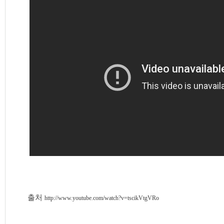
출처
http://www.youtube.com/watch?v=tscikVtgVRo