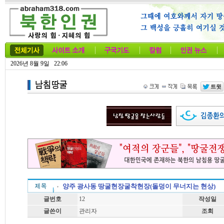
2026년 8월 9일 22:06
양주 광사동 땅굴현장굴착현장(돌덩이 무너지는 현상)
글번호
12
작성일
글쓴이
관리자
조회