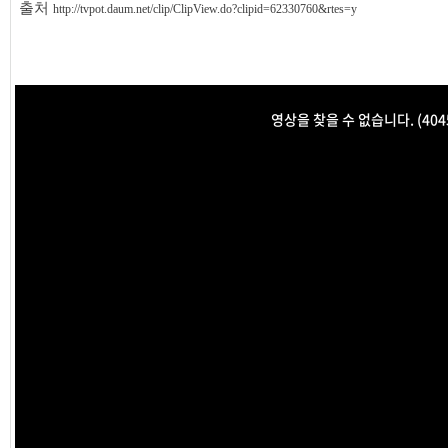
출처
http://tvpot.daum.net/clip/ClipView.do?clipid=62330760&rtes=y