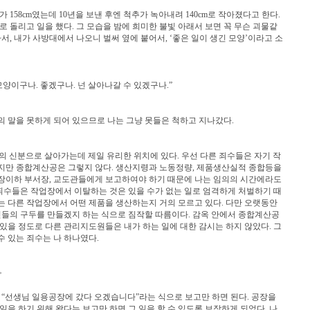
158cm였는데 10년을 보낸 후엔 척추가 녹아내려 140cm로 작아졌다고 한다.
로 돌리고 일을 했다. 그 모습을 밤에 희미한 불빛 아래서 보면 꼭 무슨 괴물같
서, 내가 사방대에서 나오니 벌써 옆에 붙어서, ‘좋은 일이 생긴 모양’이라고 소
양이구나. 좋겠구나. 넌 살아나갈 수 있겠구나.”
 말을 못하게 되어 있으므로 나는 그냥 못들은 척하고 지나갔다.
 신분으로 살아가는데 제일 유리한 위치에 있다. 우선 다른 죄수들은 자기 작
지만 종합계산공은 그렇지 않다. 생산지령과 노동정량, 제품생산실적 종합등을
장이하 부서장, 교도관들에게 보고하여야 하기 때문에 나는 임의의 시간에라도
 죄수들은 작업장에서 이탈하는 것은 있을 수가 없는 일로 엄격하게 처벌하기 때
는 다른 작업장에서 어떤 제품을 생산하는지 거의 모르고 있다. 다만 오랫동안
들의 구두를 만들겠지 하는 식으로 짐작할 따름이다. 감옥 안에서 종합계산공
있을 정도로 다른 관리지도원들은 내가 하는 일에 대한 감시는 하지 않았다. 그
 있는 죄수는 나 하나였다.
>
 “선생님 일용공장에 갔다 오겠습니다”라는 식으로 보고만 하면 된다. 공장을
일을 하기 위해 왔다는 보고만 하면 그 일을 할 수 있도록 보장하게 되었다. 나