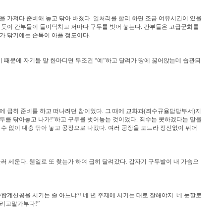
을 가져다 준비해 놓고 닦아 바쳤다. 일처리를 빨리 하면 조금 여유시간이 있을
는 듯이 간부들이 들이닥치고 저마다 구두를 벗어 놓는다. 간부들은 고급군화를
가 닦기에는 손목이 아플 정도이다.
때문에 자기들 말 한마디면 무조건 “예”하고 달려가 땅에 꿇어앉는데 습관되
에 급히 준비를 하고 떠나려던 참이었다. 그 때에 교화과(죄수규율담당부서)지
 구두를 닦아놓고 나가!”하고 구두를 벗어놓는 것이었다. 죄수는 못하겠다는 말을
 수 없이 대충 닦아 놓고 공장으로 나갔다. 여러 공장을 도느라 정신없이 뛰어
러 세운다. 웬일로 또 찾는가 하여 급히 달려갔다. 갑자기 구두발이 내 가슴으
종합계산공을 시키는 줄 아느냐?! 네 년 주제에 시키는 대로 잘해야지. 네 눈깔로
버리고말가부다!”