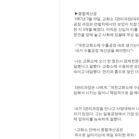
▶종합계산공
1987년 3월 10일, 교화소 3관리과장
공장 과장은 먼발치에서만 보았지 직접 만
한 지 4개월 째였다. 아직은 신입자 티
문건을 앞에 놓고 사회에 있을때 무슨 일
<“개천교화소에 수출공장 새로 생기는
네가 수출공장 계산공을 해야한다”>
나는 교화소에 오기 전 청진시 경제전
일했다고 말했다. 교화소에 수용되면 모
숙이고 대답했다. 먼지와 흙으로 덮인 더
3관리과장은 나에게, “개천교화소에 수
임해서 시키는 일이니 책임적으로 잘 해야
내가 3관리과장을 만나고 사방대에서 나
자가 있었다. 그는 일용공장에서 가장 오
제 앞처리를 능숙하게 잘했다.
<교화소 안에서 종합계산공은
죄수로 살아가는데 제일 유리한 위치>