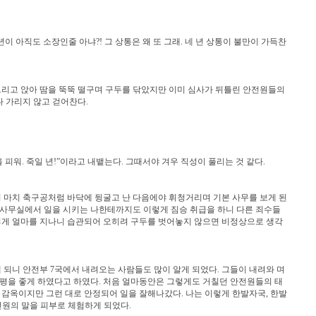
 년이 아직도 소장인줄 아냐?! 그 상통은 왜 또 그래. 네 년 상통이 불만이 가득찬
그리고 앉아 땀을 뚝뚝 떨구며 구두를 닦았지만 이미 심사가 뒤틀린 안전원들의
 가리지 않고 걷어찬다.
피워. 죽일 년!”이라고 내뱉는다. 그때서야 겨우 직성이 풀리는 것 같다.
어 마치 축구공처럼 바닥에 뒹굴고 난 다음에야 휘청거리며 기본 사무를 보게 된
 사무실에서 일을 시키는 나한테까지도 이렇게 짐승 취급을 하니 다른 죄수들
그렇게 얼마를 지나니 습관되어 오히려 구두를 벗어놓지 않으면 비정상으로 생각
 되니 안전부 7국에서 내려오는 사람들도 많이 알게 되었다. 그들이 내려와 며
 평을 좋게 하였다고 하였다. 처음 얼마동안은 그렇게도 거칠던 안전원들의 태
 감옥이지만 그런 대로 안정되어 일을 잘해나갔다. 나는 이렇게 한발자국, 한발
전원의 말을 피부로 체험하게 되었다.