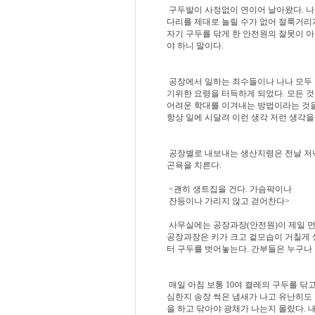
구두발이 사정없이 연이어 날아왔다. 나
다리를 제대로 놀릴 수가 없어 절룩거리게
자기 구두를 닦게 한 안전원의 잘못이 
야 하니 말이다.
공장에서 일하는 죄수들이나 나나 모두 
기위한 요령을 터득하게 되었다. 모든 것
어려운 학대를 이겨내는 방법이라는 것을 
항상 일에 시달려 이런 생각 저런 생각을
공장별로 내보내는 생산지령은 전날 저녁
곤욕을 치른다.
<괜히 생트집을 건다. 가슴팍이나
잔등이나 가리지 않고 걷어찬다>
사무실에는 공장과장(안전원)이 제일 먼저
공장과장은 키가 크고 겉모습이 거칠게 
터 구두를 벗어놓는다. 간부들은 누구나
매일 아침 보통 10여 켤레의 구두를 닦
심한지 송장 썩은 냄새가 나고 유난히도 
을 하고 닦아야 광채가 나는지 몰랐다. 