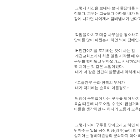
그렇게 시간을 보내다 보니 줄담배를 
정도다. 피우는 그들보다 아마도 내가 담
장에 나가면 나에게서 담배냄새가 난다고
작업을 마치고 대충 사무실을 청소하고 
담배를 많이 피웠는지 하얀 벽이 담배연기
▶인간이기를 포기하는 것이 사는 길
개천교화소에서 처음 일을 시작할 때 
구두를 벗어놓고 닦아오라고 지시하였다. 
콱 치미는 것 같은 느낌이었다.
내가 너 같은 인간의 발똥냄새 역하게 나
<고급간부 군화 한짝의 무게가
내가 닦기에는 손목이 아플정도>
당장에 구역질이 나는 구두를 닦아 바치
목숨 때문에 나도 어쩔 수 없이 굽실거려
아들을 생각하면 나 하나의 고통과 모욕은
그렇게 되어 구두를 닦아오라고 하면 아
닦아주는 일을 공장 반장(죄수)들이 한다
심지어는 경비대원들의 군화까지 닦아 바