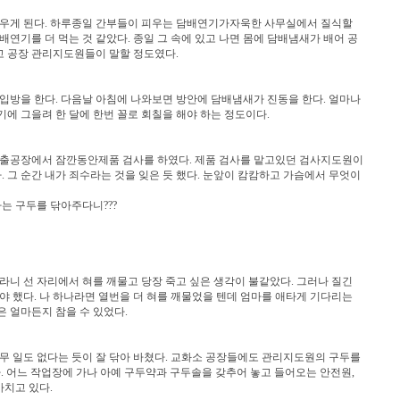
피우게 된다. 하루종일 간부들이 피우는 담배연기가자욱한 사무실에서 질식할
배연기를 더 먹는 것 같았다. 종일 그 속에 있고 나면 몸에 담배냄새가 배어 공
 공장 관리지도원들이 말할 정도였다.
입방을 한다. 다음날 아침에 나와보면 방안에 담배냄새가 진동을 한다. 얼마나
에 그을려 한 달에 한번 꼴로 회칠을 해야 하는 정도이다.
수출공장에서 잠깐동안제품 검사를 하였다. 제품 검사를 맡고있던 검사지도원이
그 순간 내가 죄수라는 것을 잊은 듯 했다. 눈앞이 캄캄하고 가슴에서 무엇이
는 구두를 닦아주다니???
라니 선 자리에서 혀를 깨물고 당장 죽고 싶은 생각이 불같았다. 그러나 질긴
야 했다. 나 하나라면 열번을 더 혀를 깨물었을 텐데 엄마를 애타게 기다리는
 얼마든지 참을 수 있었다.
무 일도 없다는 듯이 잘 닦아 바쳤다. 교화소 공장들에도 관리지도원의 구두를
. 어느 작업장에 가나 아예 구두약과 구두솔을 갖추어 놓고 들어오는 안전원,
치고 있다.