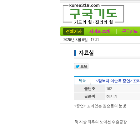
2026년 8월 6일 17:51
<탈북자 이순옥 증언> 꼬리
글번호
162
글쓴이
청지기
<증언> 꼬리없는 짐승들의 눈빛
5) 지상 최후의 노예선 수출공장