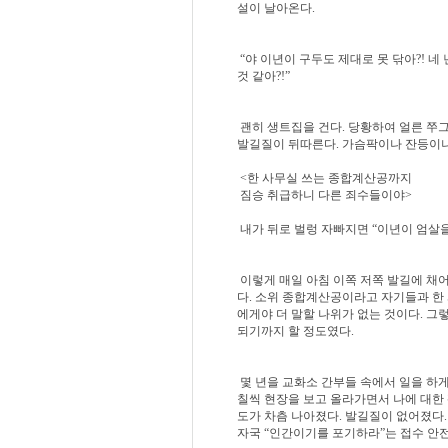
설이 날아온다.
“야 이년이 구두도 제대로 못 닦아?! 네
것 같아?!”
괜히 생트집을 건다. 당황하여 얼른 쭈
발길질이 뒤따른다. 가슴팍이나 잔등이나
<한 사무실 쓰는 종합계산공까지
짐승 취급하니 다른 죄수들이야>
내가 뒤로 벌렁 자빠지면 “이년이 엄살을 
이렇게 매일 아침 이쪽 저쪽 발길에 채
다. 소위 종합계산공이라고 자기들과 한
에게야 더 말할 나위가 없는 것이다. 
되기까지 할 정도였다.
몇 년을 교화소 간부들 속에서 일을 하게
칠씩 현장을 보고 올라가면서 나에 대한
도가 차츰 나아졌다. 발길질이 없어졌다.
자국 “인간이기를 포기하라”는 접수 안