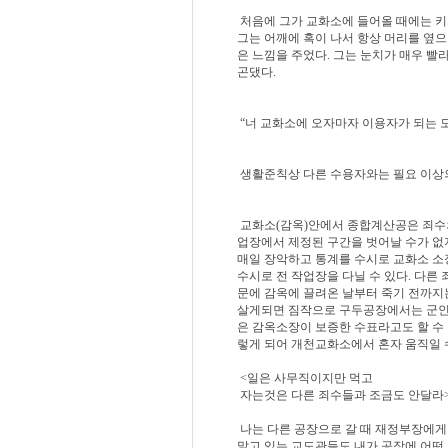
처음에 그가 교화소에 들어올 때에는 키가 
그는 어깨에 혹이 나서 항상 머리를 옆으
은 느낌을 주었다. 그는 눈치가 매우 빨라
곤댔다.
“너 교화소에 오자마자 이용자가 되는 모
생활준칙상 다른 수용자와는 필요 이상의
교화소(감옥)안에서 종합계산공은 죄수의
업장에서 제정된 구간을 벗어날 수가 없
매일 장악하고 통계를 수시로 교화소 소
수시로 전 작업장을 다닐 수 있다. 다른
문에 감옥에 끌려온 날부터 죽기 전까지
살게되면 짐작으로 구두공장에서는 군인
은 감옥소장이 보증한 수표라고도 할 수 
렇게 되어 개천교화소에서 혼자 움직일 수
<일은 사무직이지만 먹고
자는것은 다른 죄수들과 조금도 안달라
나는 다른 공장으로 갈 때 재정부장에게
맡고 있는 교도관들도 내가 공장에 어떤 