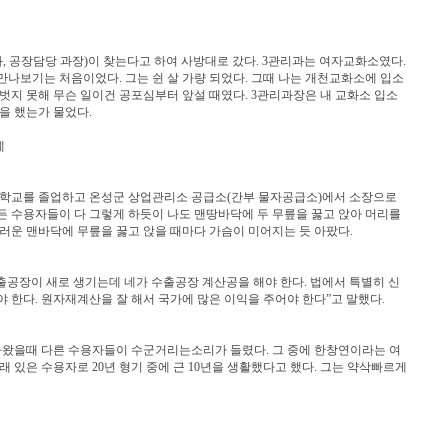
(대좌, 공장담당 과장)이 찾는다고 하여 사방대로 갔다. 3관리과는 여자교화소였다.
나보기는 처음이었다. 그는 쉰 살 가량 되었다. 그때 나는 개천교화소에 입소
를 벗지 못해 무슨 일이건 공포심부터 앞설 때였다. 3관리과장은 내 교화소 입소
을 했는가 물었다.
데
문학교를 졸업하고 온성군 상업관리소 공급소(간부 물자공급소)에서 소장으로
든 수용자들이 다 그렇게 하듯이 나도 맨땅바닥에 두 무릎을 꿇고 앉아 머리를
러운 맨바닥에 무릎을 꿇고 앉을 때마다 가슴이 미어지는 듯 아팠다.
출공장이 새로 생기는데 네가 수출공장 계산공을 해야 한다. 법에서 특별히 신
 한다. 원자재계산을 잘 해서 국가에 많은 이익을 주어야 한다”고 말했다.
왔을때 다른 수용자들이 수군거리는소리가 들렸다. 그 중에 한창연이라는 여
래 있은 수용자로 20년 형기 중에 근 10년을 생활했다고 했다. 그는 약삭빠르게