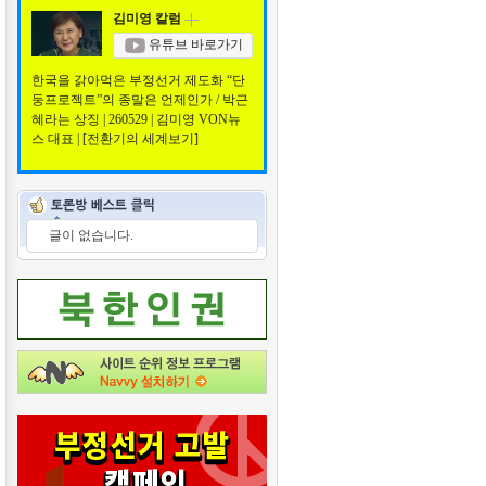
김미영 칼럼
유튜브 바로가기
한국을 갉아먹은 부정선거 제도화 “단
둥프로젝트”의 종말은 언제인가 / 박근
혜라는 상징 | 260529 | 김미영 VON뉴
스 대표 | [전환기의 세계보기]
글이 없습니다.